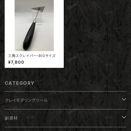
三角スクレイパー・BIGサイズ
¥7,800
CATEGORY
クレイモデリングツール
フィニッシャー
副資材