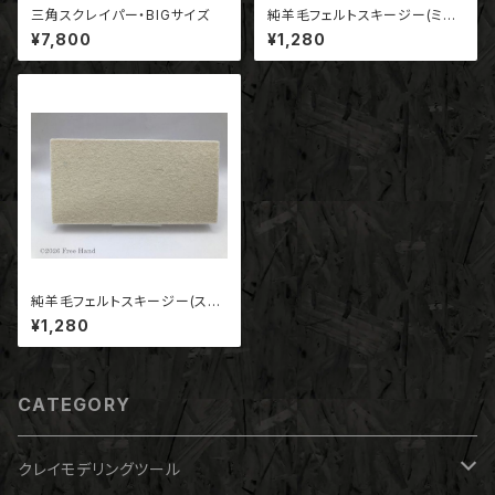
三角スクレイパー・BIGサイズ
純羊毛フェルトスキージー(ミッ
クスタイプ・MX-10）180*90*1
¥7,800
¥1,280
0
純羊毛フェルトスキージー(スト
レート標準タイプ・ST-10）180
¥1,280
*90*10
CATEGORY
クレイモデリングツール