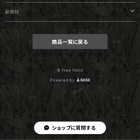
フィニッシャー
副資材
レーク
ペイント
商品一覧に戻る
筆
ホガー
スチール鋼板
© Free Hand
Powered by
カーボンプレーン
カーボンプレート
ショップに質問する