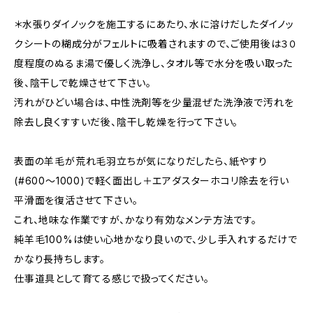
＊水張りダイノックを施工するにあたり、水に溶けだしたダイノッ
クシートの糊成分がフェルトに吸着されますので、ご使用後は３０
度程度のぬるま湯で優しく洗浄し、タオル等で水分を吸い取った
後、陰干しで乾燥させて下さい。
汚れがひどい場合は、中性洗剤等を少量混ぜた洗浄液で汚れを
除去し良くすすいだ後、陰干し乾燥を行って下さい。
表面の羊毛が荒れ毛羽立ちが気になりだしたら、紙やすり
(#600〜1000)で軽く面出し＋エアダスターホコリ除去を行い
平滑面を復活させて下さい。
これ、地味な作業ですが、かなり有効なメンテ方法です。
純羊毛100%は使い心地かなり良いので、少し手入れするだけで
かなり長持ちします。
仕事道具として育てる感じで扱ってください。